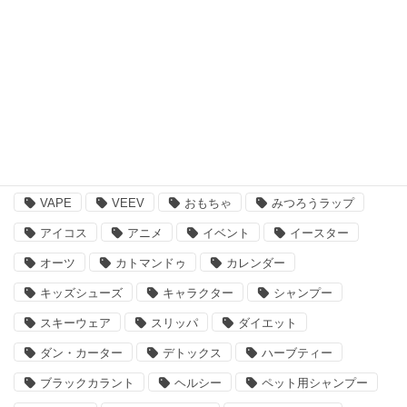
ペット用品
その他
注目のキーワード
BBQ
essano
IQOS
Kathmandu
VAPE
VEEV
おもちゃ
みつろうラップ
アイコス
アニメ
イベント
イースター
オーツ
カトマンドゥ
カレンダー
キッズシューズ
キャラクター
シャンプー
スキーウェア
スリッパ
ダイエット
ダン・カーター
デトックス
ハーブティー
ブラックカラント
ヘルシー
ペット用シャンプー