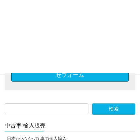
休業日・営業時間外のお問い合わせについては、翌日の対
応となります。
また、オークションの場合、入札依頼は遅くとも、オーク
ション終了日の5営業日前までにご連絡いただきますようよ
ろしくお願いします。
※携帯からお問合せの場合は、＠cargts.com からのメールの
受信許可設定をして頂きますようよろしくお願いします。
商品購入代行/オークション代行お問合
せフォーム
中古車 輸入販売
日本からNZへの 車の個人輸入