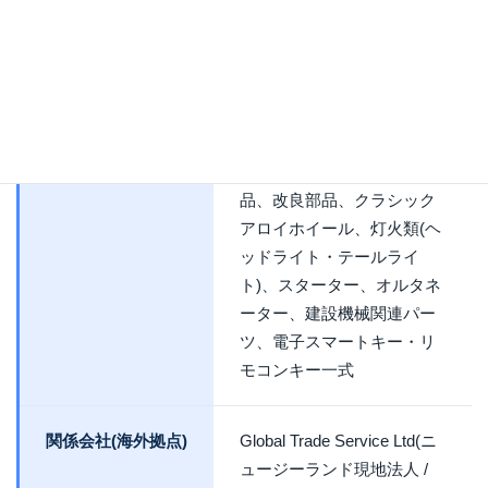
代表者
山田 高央
事業種目
自動車部品等輸出入、販売
主な取扱商品
JDM(日本国内市場)仕様の
自動車純正部品、優良部
品、改良部品、クラシック
アロイホイール、灯火類(ヘ
ッドライト・テールライ
ト)、スターター、オルタネ
ーター、建設機械関連パー
ツ、電子スマートキー・リ
モコンキー一式
関係会社(海外拠点)
Global Trade Service Ltd(ニ
ュージーランド現地法人 /