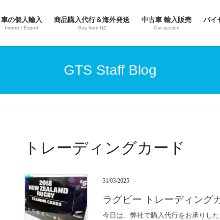
車の個人輸入
商品購入代行＆海外発送
中古車 輸入販売
バイ
Import / Export
Buy from NZ
Car auction
GTS Staff Blog
トレーディングカード
31/03/2025
ラグビー トレーディング
今日は、弊社で購入代行をお承りした