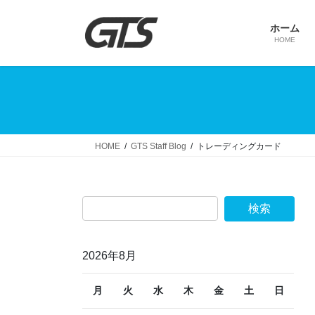
コ
ナ
ン
ビ
ホーム
テ
ゲ
HOME
ン
ー
ツ
シ
へ
ョ
ス
ン
キ
に
ッ
移
HOME
GTS Staff Blog
トレーディングカード
プ
動
2026年8月
月
火
水
木
金
土
日