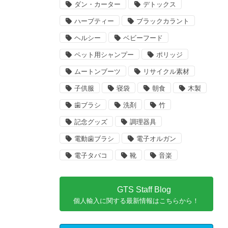
ダン・カーター
デトックス
ハーブティー
ブラックカラント
ヘルシー
ベビーフード
ペット用シャンプー
ポリッジ
ムートンブーツ
リサイクル素材
子供服
寝袋
朝食
木製
歯ブラシ
洗剤
竹
記念グッズ
調理器具
電動歯ブラシ
電子オルガン
電子タバコ
靴
音楽
GTS Staff Blog
個人輸入に関する最新情報はこちらから！