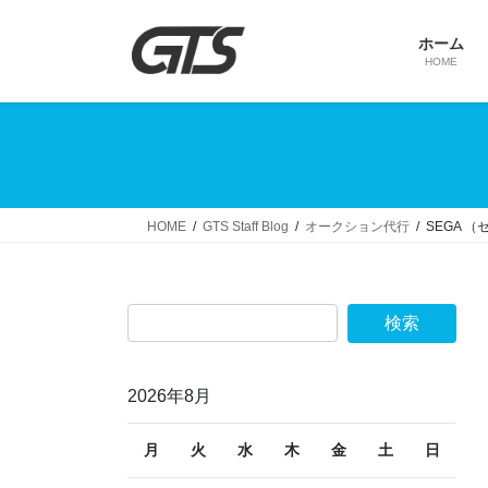
コ
ナ
ン
ビ
ホーム
テ
ゲ
HOME
ン
ー
ツ
シ
へ
ョ
ス
ン
キ
に
ッ
移
HOME
GTS Staff Blog
オークション代行
SEGA 
プ
動
2026年8月
月
火
水
木
金
土
日