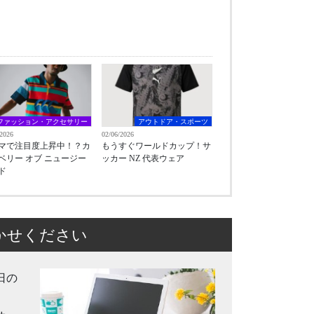
ファッション・アクセサリー
アウトドア・スポーツ
/2026
02/06/2026
マで注目度上昇中！？カ
もうすぐワールドカップ！サ
ベリー オブ ニュージー
ッカー NZ 代表ウェア
ド
かせください
日の