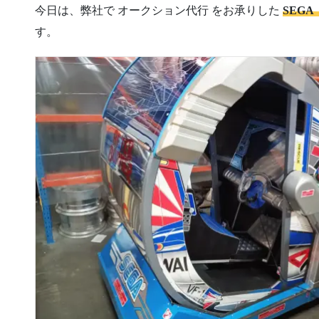
今日は、弊社で オークション代行 をお承りした
SEG
す。