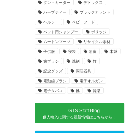
ダン・カーター
デトックス
ハーブティー
ブラックカラント
ヘルシー
ベビーフード
ペット用シャンプー
ポリッジ
ムートンブーツ
リサイクル素材
子供服
寝袋
朝食
木製
歯ブラシ
洗剤
竹
記念グッズ
調理器具
電動歯ブラシ
電子オルガン
電子タバコ
靴
音楽
GTS Staff Blog
個人輸入に関する最新情報はこちらから！