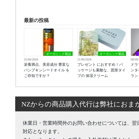
最新の投稿
オーガニック製品
オーガニック製品
25/06/2026
11/06/2026
08/06
栄養満点、美容成分 豊富な
プレゼント におすすめ！パ
ドラ
パンプキンシードオイル を
ッケージも素敵な、固形タイ
ンタ
ご存知ですか？
プの 保湿クリーム
ラン
NZからの商品購入代行は弊社におま
休業日・営業時間外のお問い合わせについては、翌
対応となります。