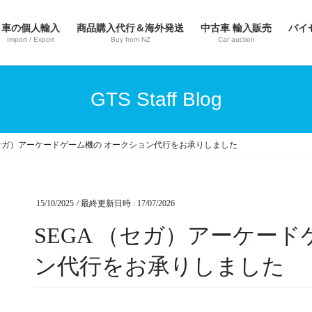
車の個人輸入
商品購入代行＆海外発送
中古車 輸入販売
バイ
Import / Export
Buy from NZ
Car auction
GTS Staff Blog
（セガ）アーケードゲーム機の オークション代行をお承りしました
15/10/2025
/ 最終更新日時 :
17/07/2026
SEGA （セガ）アーケー
ン代行をお承りしました