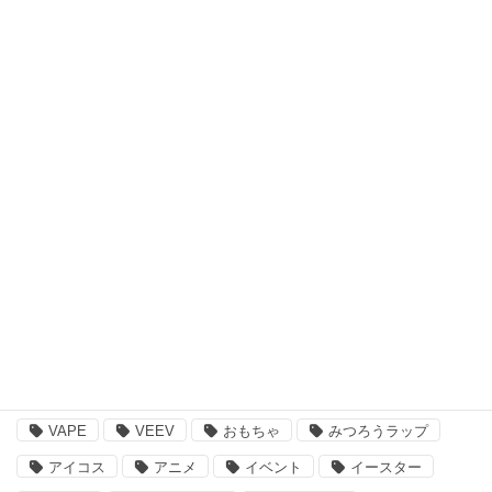
キッズウェア・アイテム
スキンケア・ヘアケア商品
アウトドア・スポーツ
食品・飲料品
書籍・ゲーム
ペット用品
その他
注目のキーワード
BBQ
essano
IQOS
Kathmandu
VAPE
VEEV
おもちゃ
みつろうラップ
アイコス
アニメ
イベント
イースター