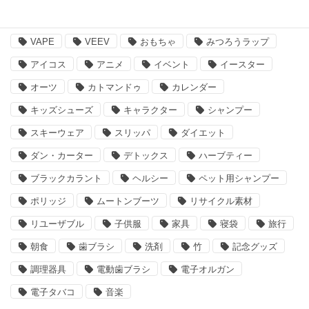
BBQ
essano
IQOS
Kathmandu
VAPE
VEEV
おもちゃ
みつろうラップ
アイコス
アニメ
イベント
イースター
オーツ
カトマンドゥ
カレンダー
キッズシューズ
キャラクター
シャンプー
スキーウェア
スリッパ
ダイエット
ダン・カーター
デトックス
ハーブティー
ブラックカラント
ヘルシー
ペット用シャンプー
ポリッジ
ムートンブーツ
リサイクル素材
リユーザブル
子供服
家具
寝袋
旅行
朝食
歯ブラシ
洗剤
竹
記念グッズ
調理器具
電動歯ブラシ
電子オルガン
電子タバコ
音楽