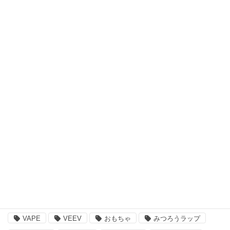
キッズウェア・アイテム
スキンケア・ヘアケア商品
アウトドア・スポーツ
食品・飲料品
書籍・ゲーム
ペット用品
その他
注目のキーワード
BBQ
essano
IQOS
Kathmandu
VAPE
VEEV
おもちゃ
みつろうラップ