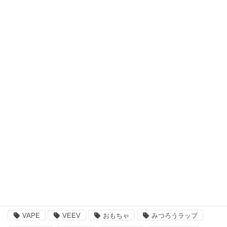
キッズウェア・アイテム
スキンケア・ヘアケア商品
アウトドア・スポーツ
食品・飲料品
書籍・ゲーム
ペット用品
その他
注目のキーワード
BBQ
essano
IQOS
Kathmandu
VAPE
VEEV
おもちゃ
みつろうラップ