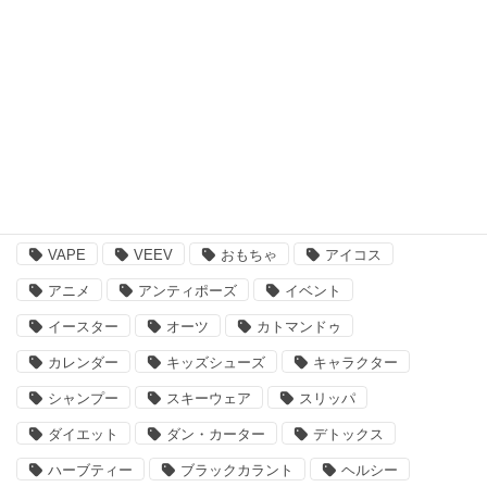
書籍・ゲーム
ペット用品
その他
注目のキーワード
BBQ
essano
IQOS
Kathmandu
VAPE
VEEV
おもちゃ
アイコス
アニメ
アンティポーズ
イベント
イースター
オーツ
カトマンドゥ
カレンダー
キッズシューズ
キャラクター
シャンプー
スキーウェア
スリッパ
ダイエット
ダン・カーター
デトックス
ハーブティー
ブラックカラント
ヘルシー