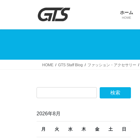
コ
ナ
ン
ビ
ホーム
テ
ゲ
HOME
ン
ー
ツ
シ
へ
ョ
ス
ン
キ
に
ッ
移
HOME
GTS Staff Blog
ファッション・アクセサリー
プ
動
2026年8月
月
火
水
木
金
土
日