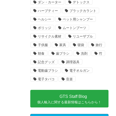
ダン・カーター
デトックス
ハーブティー
ブラックカラント
ヘルシー
ペット用シャンプー
ポリッジ
ムートンブーツ
リサイクル素材
リユーザブル
子供服
家具
寝袋
旅行
朝食
歯ブラシ
洗剤
竹
記念グッズ
調理器具
電動歯ブラシ
電子オルガン
電子タバコ
音楽
GTS Staff Blog
個人輸入に関する最新情報はこちらから！