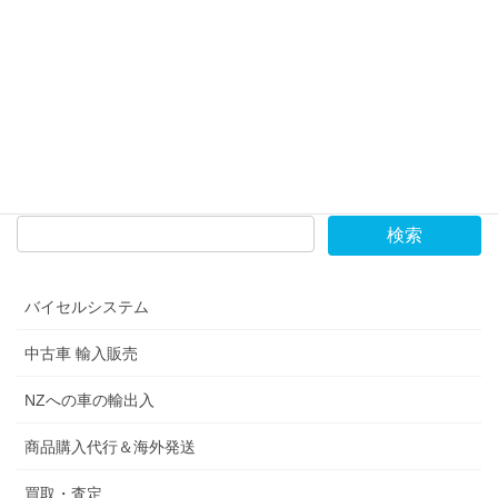
ニュージーランドでのお車のご相談、個人輸入のご相談
は、ぜひGTSにご連絡ください。
日本人スタッフが、日本語でご案内いたします。
お問合せはこちらから
バイセルシステム
中古車 輸入販売
NZへの車の輸出入
商品購入代行＆海外発送
買取・査定