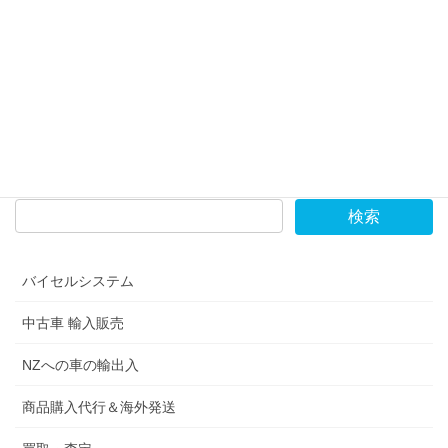
お問合せください。
お問合せの際は、車検証をお手元にご用意の上、ご記入く
ださい。
車両個人輸入代行お問合せフォーム
バイセルシステム
中古車 輸入販売
NZへの車の輸出入
商品購入代行＆海外発送