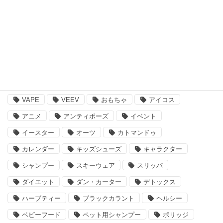
ペット用品
その他
注目のキーワード
BBQ
essano
IQOS
Kathmandu
VAPE
VEEV
おもちゃ
アイコス
アニメ
アンティポーズ
イベント
イースター
オーツ
カトマンドゥ
カレンダー
キッズシューズ
キャラクター
シャンプー
スキーウェア
スリッパ
ダイエット
ダン・カーター
デトックス
ハーブティー
ブラックカラント
ヘルシー
ベビーフード
ペット用シャンプー
ポリッジ