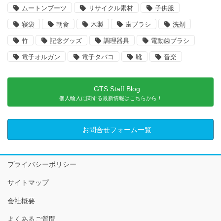
ムートンブーツ
リサイクル素材
子供服
寝袋
朝食
木製
歯ブラシ
洗剤
竹
記念グッズ
調理器具
電動歯ブラシ
電子オルガン
電子タバコ
靴
音楽
GTS Staff Blog
個人輸入に関する最新情報はこちらから！
お問合せフォーム一覧
プライバシーポリシー
サイトマップ
会社概要
よくあるご質問