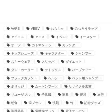
注目のキーワード
BBQ
essano
IQOS
Kathmandu
VAPE
VEEV
おもちゃ
みつろうラップ
アイコス
アニメ
イベント
イースター
オーツ
カトマンドゥ
カレンダー
キッズシューズ
キャラクター
シャンプー
スキーウェア
スリッパ
ダイエット
ダン・カーター
デトックス
ハーブティー
ブラックカラント
ヘルシー
ペット用シャンプー
ポリッジ
ムートンブーツ
リサイクル素材
リユーザブル
子供服
家具
寝袋
旅行
朝食
歯ブラシ
洗剤
竹
記念グッズ
調理器具
電動歯ブラシ
電子オルガン