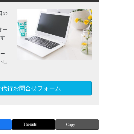
日の
オー
ます
メー
いし
ン代行お問合せフォーム
Threads
Copy