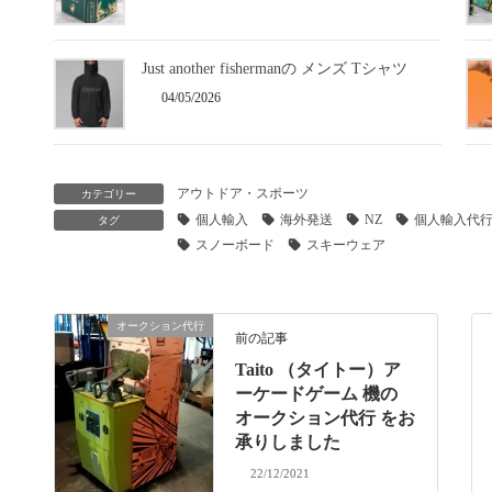
Just another fishermanの メンズ Tシャツ
04/05/2026
アウトドア・スポーツ
カテゴリー
個人輸入
海外発送
NZ
個人輸入代
タグ
スノーボード
スキーウェア
オークション代行
前の記事
Taito （タイトー）ア
ーケードゲーム 機の
オークション代行 をお
承りしました
22/12/2021