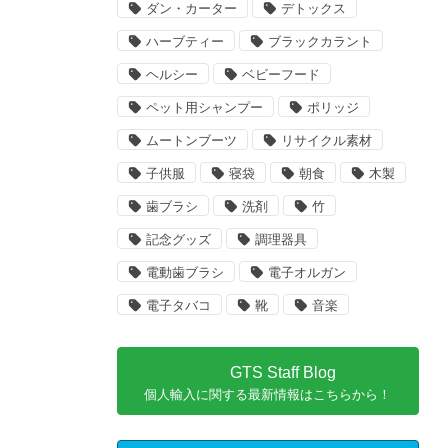
ダン・カーター
デトックス
ハーブティー
ブラックカラント
ヘルシー
ベビーフード
ペット用シャンプー
ポリッジ
ムートンブーツ
リサイクル素材
子供服
寝袋
朝食
木製
歯ブラシ
洗剤
竹
記念グッズ
調理器具
電動歯ブラシ
電子オルガン
電子タバコ
靴
音楽
GTS Staff Blog
個人輸入に関する最新情報はこちらから！