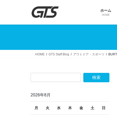
コ
ナ
ン
ビ
ホーム
テ
ゲ
HOME
ン
ー
ツ
シ
へ
ョ
ス
ン
キ
に
ッ
移
HOME
GTS Staff Blog
アウトドア・スポーツ
BUR
プ
動
2026年8月
月
火
水
木
金
土
日