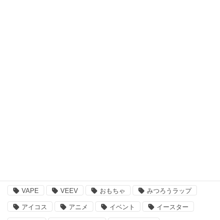
スキンケア・ヘアケア商品
アウトドア・スポーツ
食品・飲料品
書籍・ゲーム
ペット用品
その他
注目のキーワード
BBQ
essano
IQOS
Kathmandu
VAPE
VEEV
おもちゃ
みつろうラップ
アイコス
アニメ
イベント
イースター