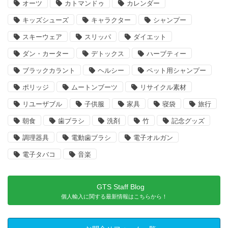
オーツ
カトマンドゥ
カレンダー
キッズシューズ
キャラクター
シャンプー
スキーウェア
スリッパ
ダイエット
ダン・カーター
デトックス
ハーブティー
ブラックカラント
ヘルシー
ペット用シャンプー
ポリッジ
ムートンブーツ
リサイクル素材
リユーザブル
子供服
家具
寝袋
旅行
朝食
歯ブラシ
洗剤
竹
記念グッズ
調理器具
電動歯ブラシ
電子オルガン
電子タバコ
音楽
GTS Staff Blog
個人輸入に関する最新情報はこちらから！