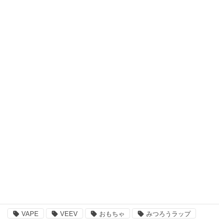
ファッション・アクセサリー
キッズウェア・アイテム
スキンケア・ヘアケア商品
アウトドア・スポーツ
食品・飲料品
書籍・ゲーム
ペット用品
その他
注目のキーワード
BBQ
essano
IQOS
Kathmandu
VAPE
VEEV
おもちゃ
みつろうラップ