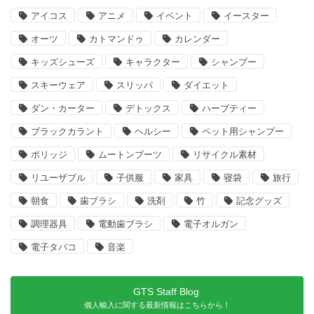
アイコス
アニメ
イベント
イースター
オーツ
カトマンドゥ
カレンダー
キッズシューズ
キャラクター
シャンプー
スキーウェア
スリッパ
ダイエット
ダン・カーター
デトックス
ハーブティー
ブラックカラント
ヘルシー
ペット用シャンプー
ポリッジ
ムートンブーツ
リサイクル素材
リユーザブル
子供服
家具
寝袋
旅行
朝食
歯ブラシ
洗剤
竹
記念グッズ
調理器具
電動歯ブラシ
電子オルガン
電子タバコ
音楽
GTS Staff Blog
個人輸入に関する最新情報はこちらから！