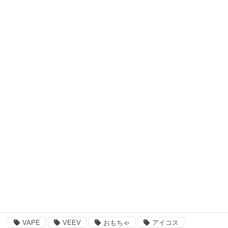
ファッション・アクセサリー
キッズウェア・アイテム
スキンケア・ヘアケア商品
アウトドア・スポーツ
食品・飲料品
書籍・ゲーム
ペット用品
その他
注目のキーワード
BBQ
essano
IQOS
Kathmandu
VAPE
VEEV
おもちゃ
アイコス