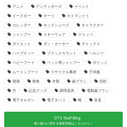
アニメ
アンティポーズ
イベント
イースター
オーツ
カトマンドゥ
カレンダー
キッズシューズ
キャラクター
シャンプー
スキーウェア
スリッパ
ダイエット
ダン・カーター
デトックス
ハーブティー
ブラックカラント
ヘルシー
ベビーフード
ペット用シャンプー
ポリッジ
ムートンブーツ
リサイクル素材
子供服
寝袋
朝食
木製
歯ブラシ
洗剤
竹
記念グッズ
調理器具
電動歯ブラシ
電子オルガン
電子タバコ
靴
音楽
GTS Staff Blog
個人輸入に関する最新情報はこちらから！