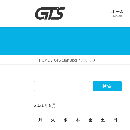
コ
ナ
ン
ビ
ホーム
テ
ゲ
HOME
ン
ー
ツ
シ
へ
ョ
ス
ン
キ
に
ッ
移
HOME
GTS Staff Blog
ポリッジ
プ
動
2026年8月
月
火
水
木
金
土
日