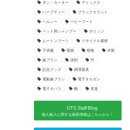
ダン・カーター
デトックス
ハーブティー
ブラックカラント
ヘルシー
ベビーフード
ペット用シャンプー
ポリッジ
ムートンブーツ
リサイクル素材
子供服
寝袋
朝食
木製
歯ブラシ
洗剤
竹
記念グッズ
調理器具
電動歯ブラシ
電子オルガン
電子タバコ
靴
音楽
GTS Staff Blog
個人輸入に関する最新情報はこちらから！