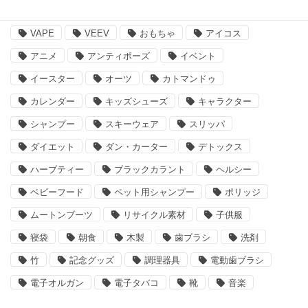
BBQ
essano
IQOS
Kathmandu
VAPE
VEEV
おもちゃ
アイコス
アニメ
アンティポーズ
イベント
イースター
オーツ
カトマンドゥ
カレンダー
キッズシューズ
キャラクター
シャンプー
スキーウェア
スリッパ
ダイエット
ダン・カーター
デトックス
ハーブティー
ブラックカラント
ヘルシー
ベビーフード
ペット用シャンプー
ポリッジ
ムートンブーツ
リサイクル素材
子供服
寝袋
朝食
木製
歯ブラシ
洗剤
竹
記念グッズ
調理器具
電動歯ブラシ
電子オルガン
電子タバコ
靴
音楽