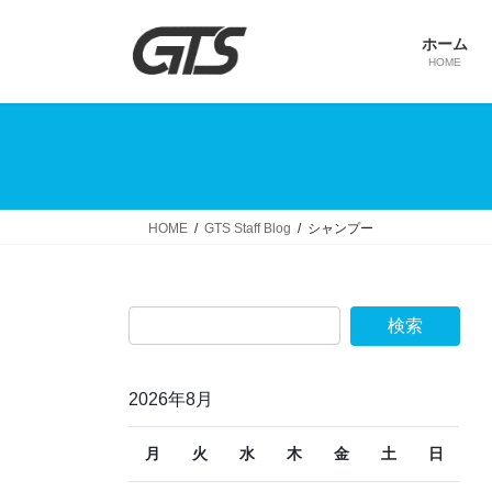
コ
ナ
ン
ビ
ホーム
テ
ゲ
HOME
ン
ー
ツ
シ
へ
ョ
ス
ン
キ
に
ッ
移
HOME
GTS Staff Blog
シャンプー
プ
動
2026年8月
月
火
水
木
金
土
日