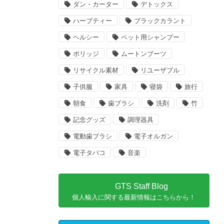
ダン・カーター
デトックス
ハーブティー
ブラックカラント
ヘルシー
ペット用シャンプー
ポリッジ
ムートンブーツ
リサイクル素材
リユーザブル
子供服
家具
寝袋
旅行
朝食
歯ブラシ
洗剤
竹
記念グッズ
調理器具
電動歯ブラシ
電子オルガン
電子タバコ
音楽
GTS Staff Blog
個人輸入に関する最新情報はこちらから！