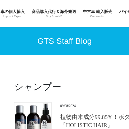
車の個人輸入
商品購入代行＆海外発送
中古車 輸入販売
バイ
Import / Export
Buy from NZ
Car auction
GTS Staff Blog
シャンプー
09/08/2024
植物由来成分99.85%！ボ
「HOLISTIC HAIR」