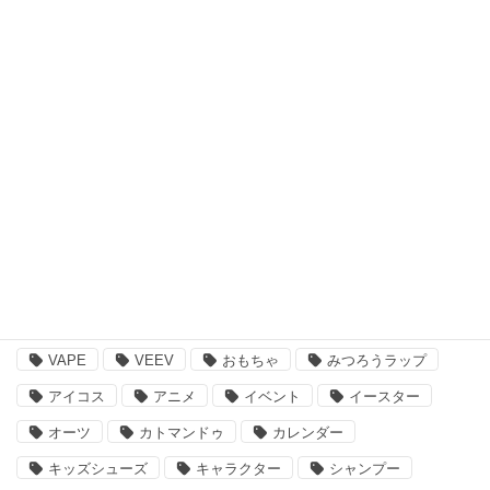
アウトドア・スポーツ
食品・飲料品
書籍・ゲーム
ペット用品
その他
注目のキーワード
BBQ
essano
IQOS
Kathmandu
VAPE
VEEV
おもちゃ
みつろうラップ
アイコス
アニメ
イベント
イースター
オーツ
カトマンドゥ
カレンダー
キッズシューズ
キャラクター
シャンプー