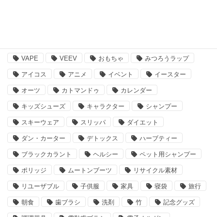
注目のキーワード
BBQ
essano
IQOS
Kathmandu
VAPE
VEEV
おもちゃ
みつろうラップ
アイコス
アニメ
イベント
イースター
オーツ
カトマンドゥ
カレンダー
キッズシューズ
キャラクター
シャンプー
スキーウェア
スリッパ
ダイエット
ダン・カーター
デトックス
ハーブティー
ブラックカラント
ヘルシー
ペット用シャンプー
ポリッジ
ムートンブーツ
リサイクル素材
リユーザブル
子供服
家具
寝袋
旅行
朝食
歯ブラシ
洗剤
竹
記念グッズ