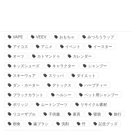
注目のキーワード
BBQ
essano
IQOS
Kathmandu
VAPE
VEEV
おもちゃ
みつろうラップ
アイコス
アニメ
イベント
イースター
オーツ
カトマンドゥ
カレンダー
キッズシューズ
キャラクター
シャンプー
スキーウェア
スリッパ
ダイエット
ダン・カーター
デトックス
ハーブティー
ブラックカラント
ヘルシー
ペット用シャンプー
ポリッジ
ムートンブーツ
リサイクル素材
リユーザブル
子供服
家具
寝袋
旅行
朝食
歯ブラシ
洗剤
竹
記念グッズ