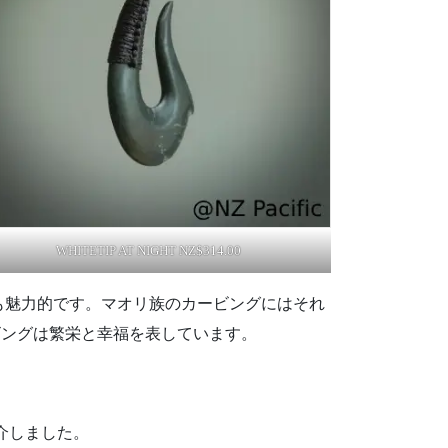
WHITETIP AT NIGHT NZ$314.00
も魅力的です。マオリ族のカービングにはそれ
ビングは繁栄と幸福を表しています。
介しました。