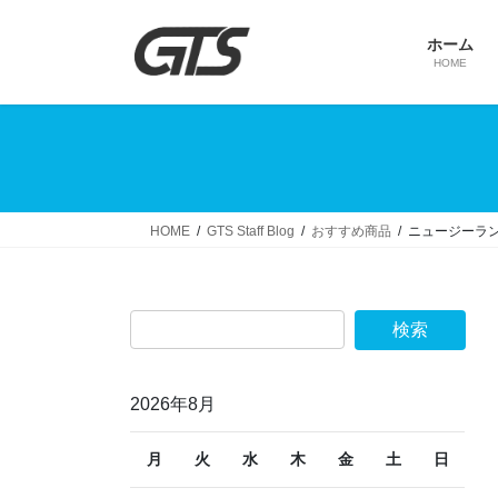
コ
ナ
ン
ビ
ホーム
テ
ゲ
HOME
ン
ー
ツ
シ
へ
ョ
ス
ン
キ
に
ッ
移
HOME
GTS Staff Blog
おすすめ商品
ニュージーラン
プ
動
2026年8月
月
火
水
木
金
土
日