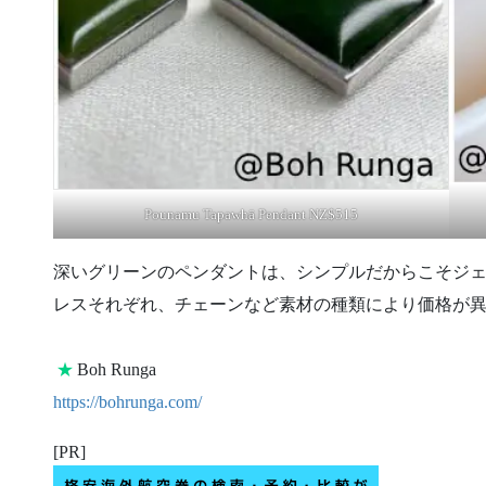
Pounamu Tapawhā Pendant NZ$515
深いグリーンのペンダントは、シンプルだからこそジ
レスそれぞれ、チェーンなど素材の種類により価格が
★
Boh Runga
https://bohrunga.com/
[PR]