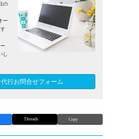
日の
オー
ます
メー
いし
ン代行お問合せフォーム
Threads
Copy