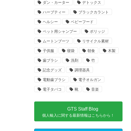
ダン・カーター
デトックス
ハーブティー
ブラックカラント
ヘルシー
ベビーフード
ペット用シャンプー
ポリッジ
ムートンブーツ
リサイクル素材
子供服
寝袋
朝食
木製
歯ブラシ
洗剤
竹
記念グッズ
調理器具
電動歯ブラシ
電子オルガン
電子タバコ
靴
音楽
GTS Staff Blog
個人輸入に関する最新情報はこちらから！