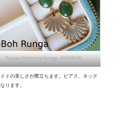
Pounamu Pīwakawaka Earrings （NZ$459.00）
ェイドの美しさが際立ちます。ピアス、ネック
異なります。