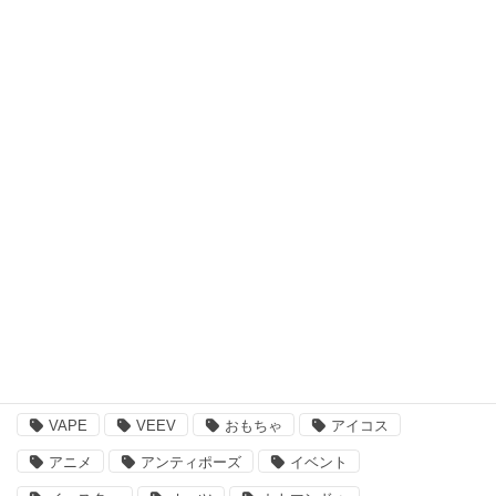
スキンケア・ヘアケア商品
アウトドア・スポーツ
食品・飲料品
書籍・ゲーム
ペット用品
その他
注目のキーワード
BBQ
essano
IQOS
Kathmandu
VAPE
VEEV
おもちゃ
アイコス
アニメ
アンティポーズ
イベント