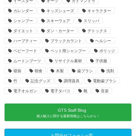
イースター
オーツ
カトマンドゥ
カレンダー
キッズシューズ
キャラクター
シャンプー
スキーウェア
スリッパ
ダイエット
ダン・カーター
デトックス
ハーブティー
ブラックカラント
ヘルシー
ベビーフード
ペット用シャンプー
ポリッジ
ムートンブーツ
リサイクル素材
子供服
寝袋
朝食
木製
歯ブラシ
洗剤
竹
記念グッズ
調理器具
電動歯ブラシ
電子オルガン
電子タバコ
靴
音楽
GTS Staff Blog
個人輸入に関する最新情報はこちらから！
お問合せフォーム一覧