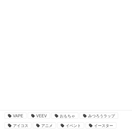
キッズウェア・アイテム
スキンケア・ヘアケア商品
アウトドア・スポーツ
食品・飲料品
書籍・ゲーム
ペット用品
その他
注目のキーワード
BBQ
essano
IQOS
Kathmandu
VAPE
VEEV
おもちゃ
みつろうラップ
アイコス
アニメ
イベント
イースター