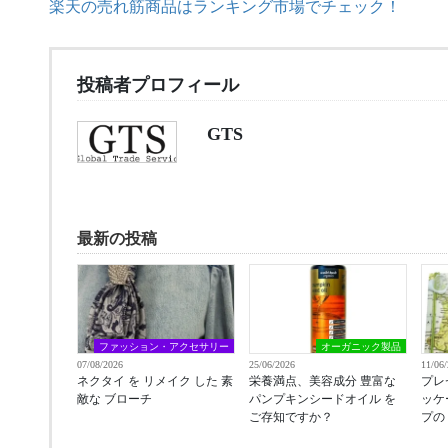
楽天の売れ筋商品はランキング市場でチェック！
投稿者プロフィール
GTS
最新の投稿
ファッション・アクセサリー
オーガニック製品
07/08/2026
25/06/2026
11/06
ネクタイ を リメイク した 素
栄養満点、美容成分 豊富な
プレ
敵な ブローチ
パンプキンシードオイル を
ッケ
ご存知ですか？
プの