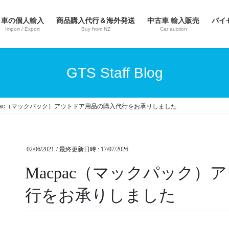
車の個人輸入
商品購入代行＆海外発送
中古車 輸入販売
バイ
Import / Export
Buy from NZ
Car auction
GTS Staff Blog
cpac（マックパック）アウトドア用品の購入代行をお承りしました
02/06/2021
/ 最終更新日時 :
17/07/2026
Macpac（マックパック
行をお承りしました