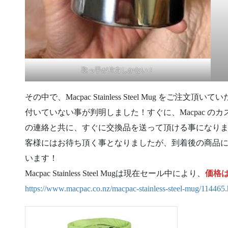
取っ手が片方しかない！
その中で、Macpac Stainless Steel Mug を
付いていない事が判明しました！すぐに、Macpac 
の連絡と共に、すぐに交換品を送って頂ける事になり
客様にはお待ち頂く事となりましたが、到着後の商品
います！
Macpac Stainless Steel Mugは現在セール中により、
価格はN
https://www.macpac.co.nz/macpac-stainless-steel-mug/114465.