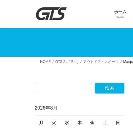
コ
ナ
ン
ビ
ホーム
テ
ゲ
HOME
ン
ー
ツ
シ
へ
ョ
ス
ン
キ
に
ッ
移
HOME
GTS Staff Blog
アウトドア・スポーツ
Ma
プ
動
2026年8月
月
火
水
木
金
土
日