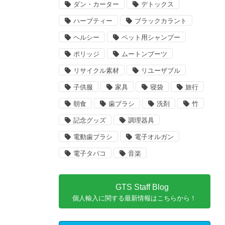
ダン・カーター
デトックス
ハーブティー
ブラックカラント
ヘルシー
ペット用シャンプー
ポリッジ
ムートンブーツ
リサイクル素材
リユーザブル
子供服
家具
寝袋
旅行
朝食
歯ブラシ
洗剤
竹
記念グッズ
調理器具
電動歯ブラシ
電子オルガン
電子タバコ
音楽
GTS Staff Blog
個人輸入に関する最新情報はこちらから！