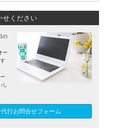
かせください
日の
オー
ます
メー
いし
ン代行お問合せフォーム