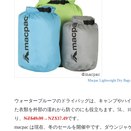
Macpac Lightweight Dry Bags
ウォータープルーフのドライバッグは、キャンプやハ
た衣類を外部の濡れから防ぐのにも役立ちます。5L、10
り、
NZ$49.99
→NZ$37.49
です。
macpac は現在、冬のセールを開催中です。ダウンジ