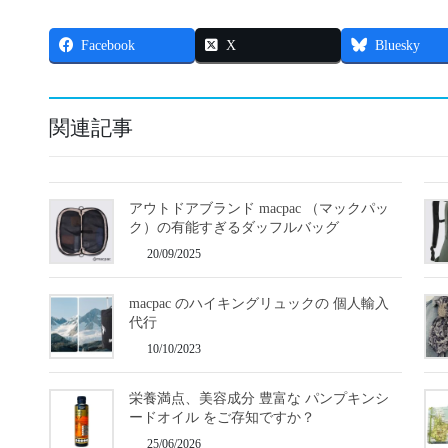
Facebook
X
Bluesky
関連記事
アウトドアブランド macpac （マックパッ
ク）の有能すぎるダッフルバッグ
20/09/2025
macpac のハイキングリュックの 個人輸入
代行
10/10/2023
栄養満点、美容成分 豊富な パンプキンシ
ードオイル をご存知ですか？
25/06/2026