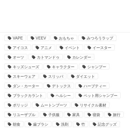
注目のキーワード
BBQ
essano
IQOS
Kathmandu
VAPE
VEEV
おもちゃ
みつろうラップ
アイコス
アニメ
イベント
イースター
オーツ
カトマンドゥ
カレンダー
キッズシューズ
キャラクター
シャンプー
スキーウェア
スリッパ
ダイエット
ダン・カーター
デトックス
ハーブティー
ブラックカラント
ヘルシー
ペット用シャンプー
ポリッジ
ムートンブーツ
リサイクル素材
リユーザブル
子供服
家具
寝袋
旅行
朝食
歯ブラシ
洗剤
竹
記念グッズ