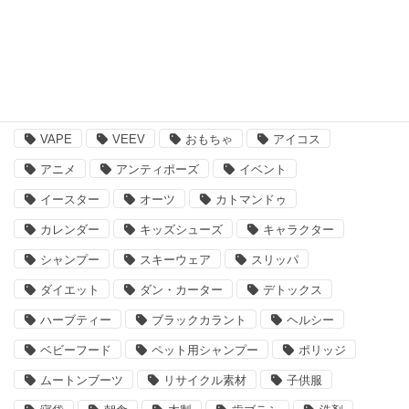
その他
注目のキーワード
BBQ
essano
IQOS
Kathmandu
VAPE
VEEV
おもちゃ
アイコス
アニメ
アンティポーズ
イベント
イースター
オーツ
カトマンドゥ
カレンダー
キッズシューズ
キャラクター
シャンプー
スキーウェア
スリッパ
ダイエット
ダン・カーター
デトックス
ハーブティー
ブラックカラント
ヘルシー
ベビーフード
ペット用シャンプー
ポリッジ
ムートンブーツ
リサイクル素材
子供服