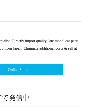
alist. Directly import quality, late model car parts
ob from Japan. Eliminate additional costs & sell at
Online Store
グで発信中