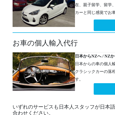
在、親子留学、留学
カーと同じ感覚でお
お車の個人輸入代行
日本からNZへ / NZ
日本からの車の個人
クラシックカーの落
す。
いずれのサービスも日本人スタッフが日本
合わせください。