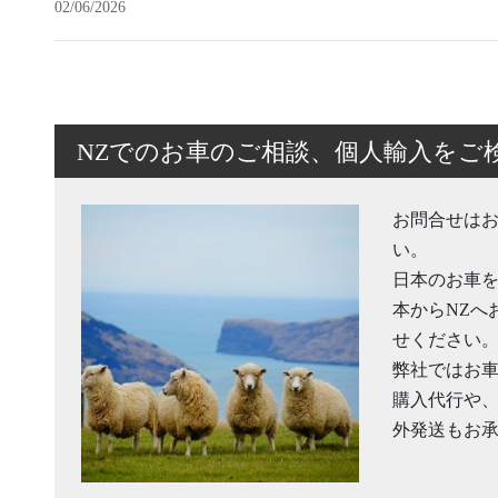
02/06/2026
NZでのお車のご相談、個人輸入をご
お問合せは
い。
日本のお車を
本からNZへ
せください
弊社ではお
購入代行や、
外発送もお