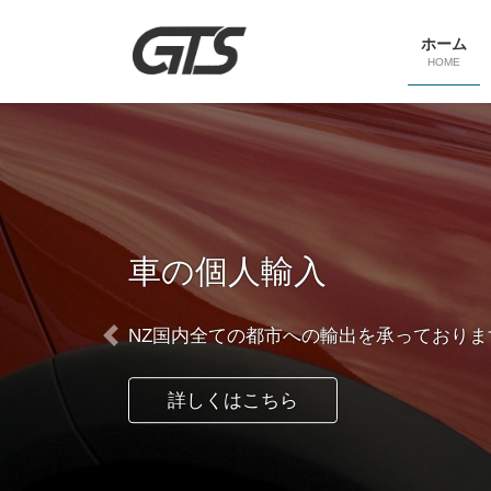
コ
ナ
ン
ビ
ホーム
テ
ゲ
HOME
ン
ー
ツ
シ
へ
ョ
ス
ン
キ
に
ッ
移
プ
動
車の個人輸入
NZ国内全ての都市への輸出を承っておりま
Previous
詳しくはこちら