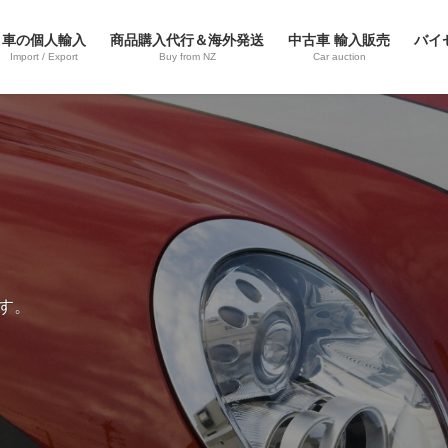
車の個人輸入
商品購入代行＆海外発送
中古車 輸入販売
バイ
Import / Export
Buy from NZ
Car auction
す。