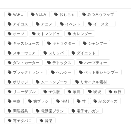
BBQ
essano
IQOS
Kathmandu
VAPE
VEEV
おもちゃ
みつろうラップ
アイコス
アニメ
イベント
イースター
オーツ
カトマンドゥ
カレンダー
キッズシューズ
キャラクター
シャンプー
スキーウェア
スリッパ
ダイエット
ダン・カーター
デトックス
ハーブティー
ブラックカラント
ヘルシー
ペット用シャンプー
ポリッジ
ムートンブーツ
リサイクル素材
リユーザブル
子供服
家具
寝袋
旅行
朝食
歯ブラシ
洗剤
竹
記念グッズ
調理器具
電動歯ブラシ
電子オルガン
電子タバコ
音楽