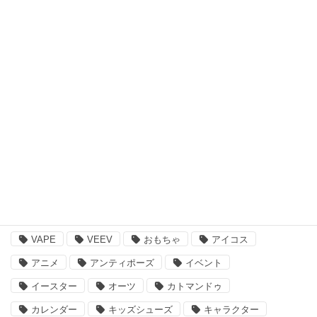
アウトドア・スポーツ
食品・飲料品
書籍・ゲーム
ペット用品
その他
注目のキーワード
BBQ
essano
IQOS
Kathmandu
VAPE
VEEV
おもちゃ
アイコス
アニメ
アンティポーズ
イベント
イースター
オーツ
カトマンドゥ
カレンダー
キッズシューズ
キャラクター