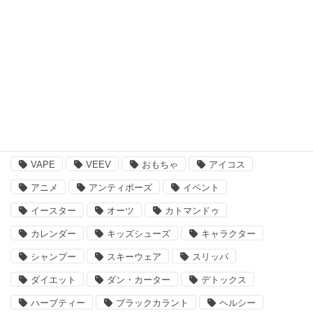
書籍・ゲーム
ペット用品
その他
注目のキーワード
BBQ
essano
IQOS
Kathmandu
VAPE
VEEV
おもちゃ
アイコス
アニメ
アンティポーズ
イベント
イースター
オーツ
カトマンドゥ
カレンダー
キッズシューズ
キャラクター
シャンプー
スキーウェア
スリッパ
ダイエット
ダン・カーター
デトックス
ハーブティー
ブラックカラント
ヘルシー