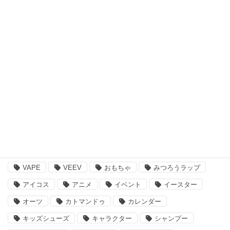
アウトドア・スポーツ
食品・飲料品
書籍・ゲーム
ペット用品
その他
注目のキーワード
BBQ
essano
IQOS
Kathmandu
VAPE
VEEV
おもちゃ
みつろうラップ
アイコス
アニメ
イベント
イースター
オーツ
カトマンドゥ
カレンダー
キッズシューズ
キャラクター
シャンプー