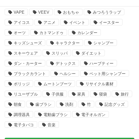
BBQ
essano
IQOS
Kathmandu
VAPE
VEEV
おもちゃ
みつろうラップ
アイコス
アニメ
イベント
イースター
オーツ
カトマンドゥ
カレンダー
キッズシューズ
キャラクター
シャンプー
スキーウェア
スリッパ
ダイエット
ダン・カーター
デトックス
ハーブティー
ブラックカラント
ヘルシー
ペット用シャンプー
ポリッジ
ムートンブーツ
リサイクル素材
リユーザブル
子供服
家具
寝袋
旅行
朝食
歯ブラシ
洗剤
竹
記念グッズ
調理器具
電動歯ブラシ
電子オルガン
電子タバコ
音楽