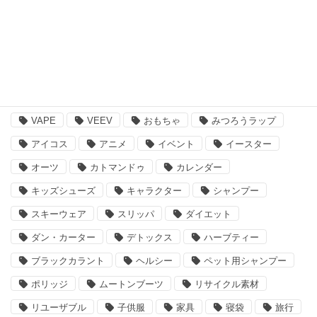
その他
注目のキーワード
BBQ
essano
IQOS
Kathmandu
VAPE
VEEV
おもちゃ
みつろうラップ
アイコス
アニメ
イベント
イースター
オーツ
カトマンドゥ
カレンダー
キッズシューズ
キャラクター
シャンプー
スキーウェア
スリッパ
ダイエット
ダン・カーター
デトックス
ハーブティー
ブラックカラント
ヘルシー
ペット用シャンプー
ポリッジ
ムートンブーツ
リサイクル素材
リユーザブル
子供服
家具
寝袋
旅行