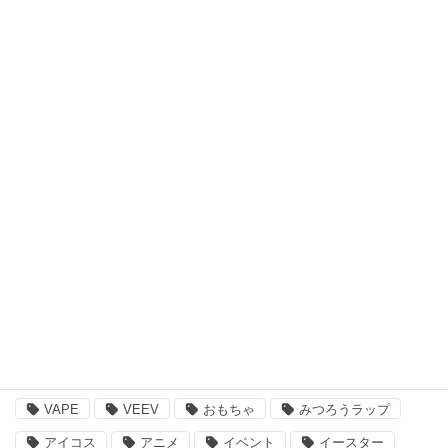
キッズウェア・アイテム
スキンケア・ヘアケア商品
アウトドア・スポーツ
食品・飲料品
書籍・ゲーム
ペット用品
その他
注目のキーワード
BBQ
essano
IQOS
Kathmandu
VAPE
VEEV
おもちゃ
みつろうラップ
アイコス
アニメ
イベント
イースター