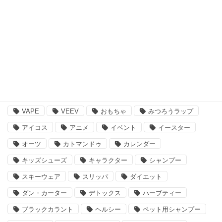
ペット用品
その他
注目のキーワード
BBQ
essano
IQOS
Kathmandu
VAPE
VEEV
おもちゃ
みつろうラップ
アイコス
アニメ
イベント
イースター
オーツ
カトマンドゥ
カレンダー
キッズシューズ
キャラクター
シャンプー
スキーウェア
スリッパ
ダイエット
ダン・カーター
デトックス
ハーブティー
ブラックカラント
ヘルシー
ペット用シャンプー