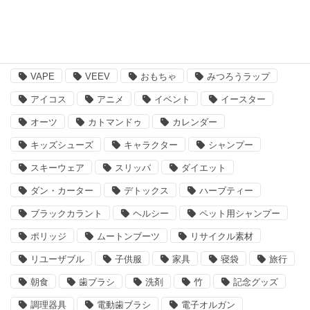
注目のキーワード
BBQ
essano
IQOS
Kathmandu
VAPE
VEEV
おもちゃ
みつろうラップ
アイコス
アニメ
イベント
イースター
オーツ
カトマンドゥ
カレンダー
キッズシューズ
キャラクター
シャンプー
スキーウェア
スリッパ
ダイエット
ダン・カーター
デトックス
ハーブティー
ブラックカラント
ヘルシー
ペット用シャンプー
ポリッジ
ムートンブーツ
リサイクル素材
リユーザブル
子供服
家具
寝袋
旅行
朝食
歯ブラシ
洗剤
竹
記念グッズ
調理器具
電動歯ブラシ
電子オルガン