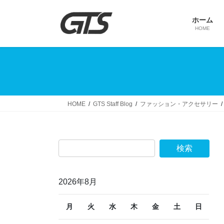
コ
ナ
ン
ビ
ホーム
テ
ゲ
HOME
ン
ー
ツ
シ
へ
ョ
ス
ン
キ
に
ッ
移
HOME
GTS Staff Blog
ファッション・アクセサリー
プ
動
2026年8月
月
火
水
木
金
土
日