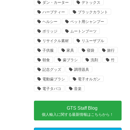
ダン・カーター
デトックス
ハーブティー
ブラックカラント
ヘルシー
ペット用シャンプー
ポリッジ
ムートンブーツ
リサイクル素材
リユーザブル
子供服
家具
寝袋
旅行
朝食
歯ブラシ
洗剤
竹
記念グッズ
調理器具
電動歯ブラシ
電子オルガン
電子タバコ
音楽
GTS Staff Blog
個人輸入に関する最新情報はこちらから！