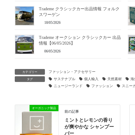
Trademe クラシックカー出品情報 フォルク
スワーゲン
18/05/2026
Trademe オークション クラシックカー 出品
情報【06/05/2026】
06/05/2026
ファッション・アクセサリー
カテゴリー
サステナブル
個人輸入
天然素材
海
タグ
ニュージーランド
ファッション
スニー
オーガニック製品
前の記事
ミントとレモンの香り
が爽やかな シャンプー
バー