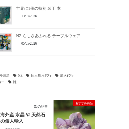
世界に1冊の特別 装丁 本
13/05/2026
NZ らしさあふれる テーブルウェア
05/05/2026
外発送
NZ
個人輸入代行
購入代行
カー
靴
おすすめ商品
次の記事
海外産 水晶 や 天然石
の個人輸入