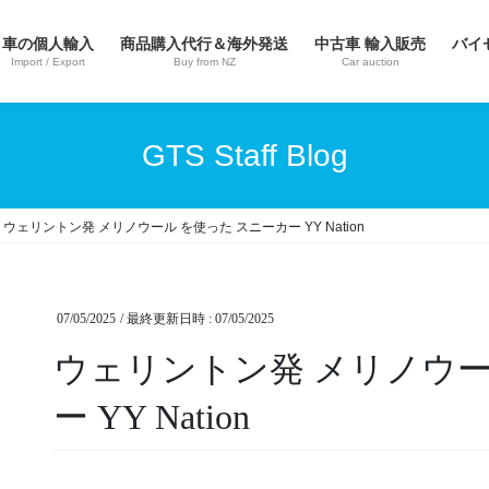
車の個人輸入
商品購入代行＆海外発送
中古車 輸入販売
バイ
Import / Export
Buy from NZ
Car auction
GTS Staff Blog
ウェリントン発 メリノウール を使った スニーカー YY Nation
07/05/2025
/ 最終更新日時 :
07/05/2025
ウェリントン発 メリノウー
ー YY Nation