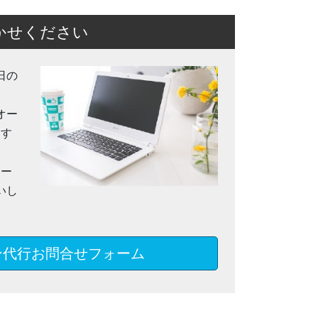
かせください
日の
オー
ます
メー
いし
ン代行お問合せフォーム