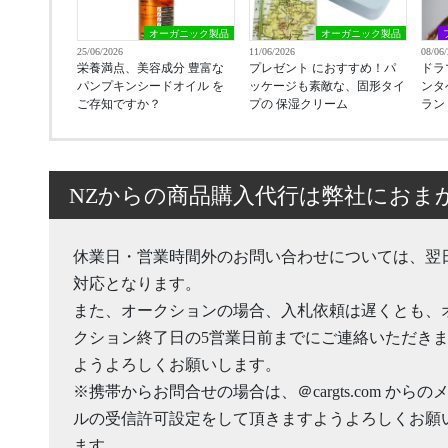
オーガニック製品
オーガニック製品
25/06/2026
11/06/2026
08/06
栄養満点、美容成分 豊富な
プレゼント におすすめ！パ
ドラ
パンプキンシードオイル を
ッケージも素敵な、固形タイ
ンタ
ご存知ですか？
プの 保湿クリーム
ラン
NZからの商品購入代行は弊社におま
休業日・営業時間外のお問い合わせについては、翌
対応となります。
また、オークションの場合、入札依頼は遅くとも、
クション終了日の5営業日前までにご連絡いただき
ようよろしくお願いします。
※携帯からお問合せの場合は、＠cargts.com からの
ルの受信許可設定をして頂きますようよろしくお願
ます。