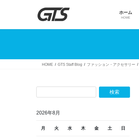
コ
ナ
ン
ビ
ホーム
テ
ゲ
HOME
ン
ー
ツ
シ
へ
ョ
ス
ン
キ
に
ッ
移
HOME
GTS Staff Blog
ファッション・アクセサリー
プ
動
2026年8月
月
火
水
木
金
土
日