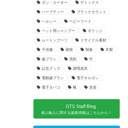
ダン・カーター
デトックス
ハーブティー
ブラックカラント
ヘルシー
ベビーフード
ペット用シャンプー
ポリッジ
ムートンブーツ
リサイクル素材
子供服
寝袋
朝食
木製
歯ブラシ
洗剤
竹
記念グッズ
調理器具
電動歯ブラシ
電子オルガン
電子タバコ
靴
音楽
GTS Staff Blog
個人輸入に関する最新情報はこちらから！