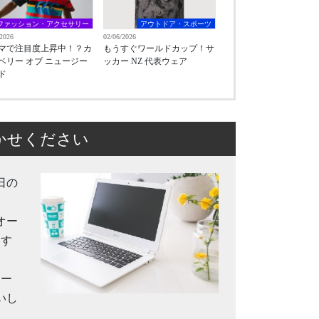
ファッション・アクセサリー
アウトドア・スポーツ
/2026
02/06/2026
マで注目度上昇中！？カ
もうすぐワールドカップ！サ
ベリー オブ ニュージー
ッカー NZ 代表ウェア
ド
かせください
日の
オー
ます
メー
いし