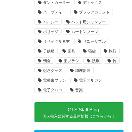
ダン・カーター
デトックス
ハーブティー
ブラックカラント
ヘルシー
ペット用シャンプー
ポリッジ
ムートンブーツ
リサイクル素材
リユーザブル
子供服
家具
寝袋
旅行
朝食
歯ブラシ
洗剤
竹
記念グッズ
調理器具
電動歯ブラシ
電子オルガン
電子タバコ
音楽
GTS Staff Blog
個人輸入に関する最新情報はこちらから！