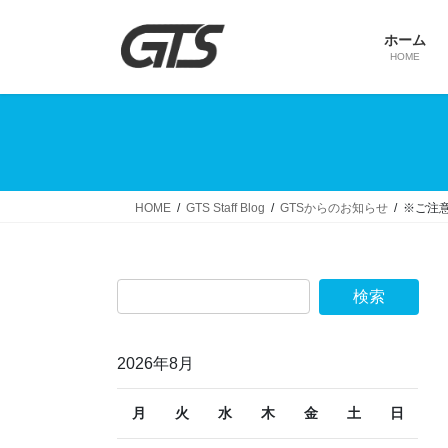
コ
ナ
ン
ビ
ホーム
テ
ゲ
HOME
ン
ー
ツ
シ
へ
ョ
ス
ン
キ
に
ッ
移
HOME
GTS Staff Blog
GTSからのお知らせ
※ご注
プ
動
2026年8月
月
火
水
木
金
土
日