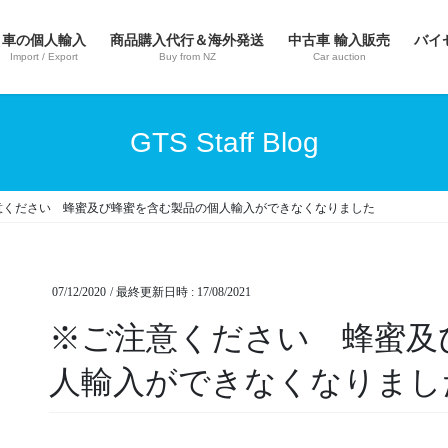
車の個人輸入
商品購入代行＆海外発送
中古車 輸入販売
バイ
Import / Export
Buy from NZ
Car auction
GTS Staff Blog
意ください 蜂蜜及び蜂蜜を含む製品の個人輸入ができなくなりました
07/12/2020
/ 最終更新日時 :
17/08/2021
※ご注意ください 蜂蜜及
人輸入ができなくなりまし