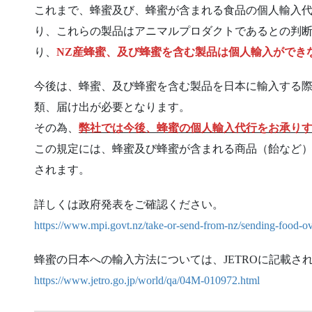
これまで、蜂蜜及び、蜂蜜が含まれる食品の個人輸入代
り、これらの製品はアニマルプロダクトであるとの判
り、
NZ産蜂蜜、及び蜂蜜を含む製品は個人輸入ができ
今後は、蜂蜜、及び蜂蜜を含む製品を日本に輸入する
類、届け出が必要となります。
その為、
弊社では今後、蜂蜜の個人輸入代行をお承り
この規定には、蜂蜜及び蜂蜜が含まれる商品（飴など
されます。
詳しくは政府発表をご確認ください。
https://www.mpi.govt.nz/take-or-send-from-nz/sending-food-o
蜂蜜の日本への輸入方法については、JETROに記載さ
https://www.jetro.go.jp/world/qa/04M-010972.html