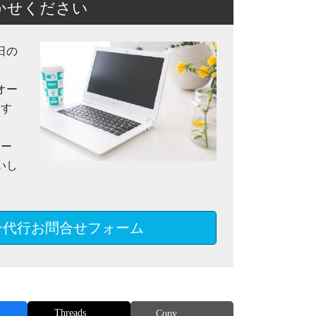
かせください
日の
オー
ます
メー
いし
ン代行お問合せフォーム
Threads
Copy