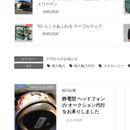
スワーゲン
18/05/2026
NZ らしさあふれる テーブルウェア
05/05/2026
GTSからのお知らせ
カテゴリー
個人輸入
個人輸入代行
マヌカハニー
タグ
オークション代行
前の記事
静電型 ヘッドフォン
の オークション代行
をお承りしました
25/11/2020