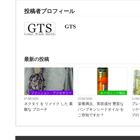
投稿者プロフィール
GTS
最新の投稿
ファッション・アクセサリー
オーガニック製品
07/08/2026
25/06/2026
11/06
ネクタイ を リメイク した 素
栄養満点、美容成分 豊富な
プレ
敵な ブローチ
パンプキンシードオイル を
ッケ
ご存知ですか？
プの